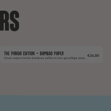
ers
24
The Panda Edition - Bamboo Paper
Bamboe
Met wikkel
2 & 3-laags
€24,50
Onze supersterke bamboe vellen in hun gezellige jasjes.
Zacht voor je billetjes en lief voor de planeet. Staat
leuk op je wc, voelt nog beter.