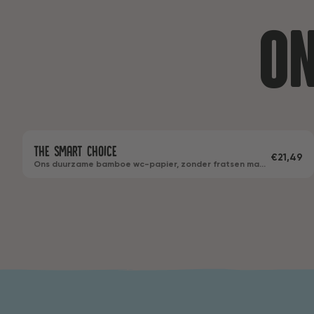
On
24
The Smart Choice
Bamboe
Met wikkel
2-laags
€21,49
Ons duurzame bamboe wc-papier, zonder fratsen maar
met een minimalistisch design!