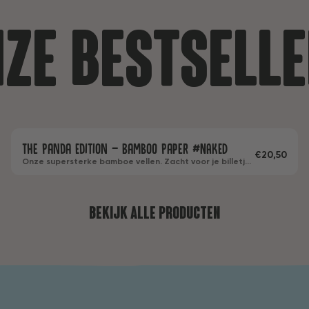
ze bestsell
24
The Panda Edition - Bamboo Paper #NAKED
Bamboe
Zonder wikkel
2 & 3-laags
€20,50
Onze supersterke bamboe vellen. Zacht voor je billetjes
en voor het mileu. De #NAKED rollen zijn naakt, dus
zonder hun leuke jasjes.
Bekijk alle producten