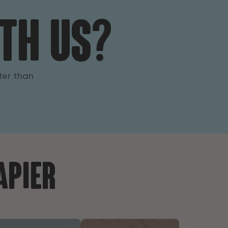
th us?
ster than
apier