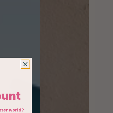
ollen als
 en
ol.
.
ount
etter world?