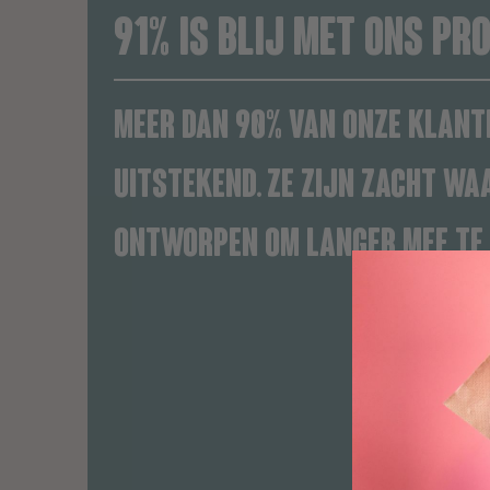
91% IS BLIJ MET ONS PR
Meer dan 90% van onze klante
uitstekend. Ze zijn zacht waa
ontworpen om langer mee te 