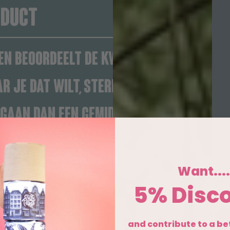
ODUCT
n beoordeelt de kwaliteit van onze r
r je dat wilt, sterk waar het nodig is
gaan dan een gemiddelde supermarktr
Want...
5% Disc
and contribute to a b