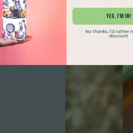
YES, I'M IN!
No thanks, I'd rather 
discount